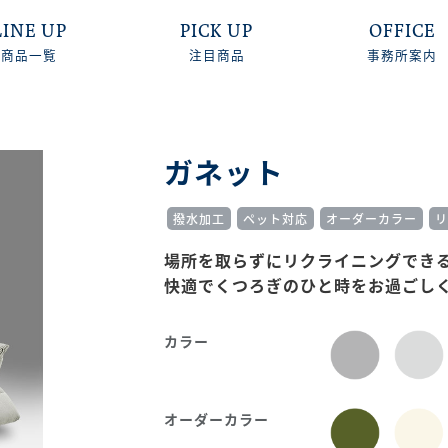
LINE UP
PICK UP
OFFICE
商品一覧
注目商品
事務所案内
ガネット
撥水加工
ペット対応
オーダーカラー
リ
場所を取らずにリクライニングでき
快適でくつろぎのひと時をお過ごし
カラー
オーダーカラー