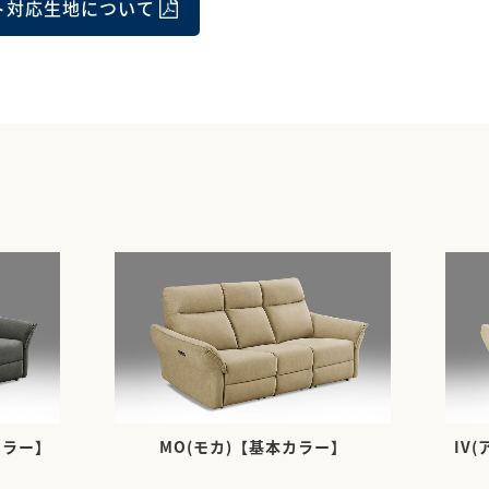
ト対応生地について
カラー】
MO(モカ)【基本カラー】
IV