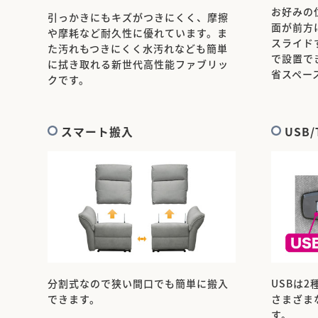
お好みの
引っかきにもキズがつきにくく、摩擦
面が前方
や摩耗など耐久性に優れています。ま
スライド
た汚れもつきにくく水汚れなども簡単
で設置で
に拭き取れる新世代高性能ファブリッ
省スペー
クです。
スマート搬入
USB
分割式なので狭い間口でも簡単に搬入
USBは
できます。
さまざま
す。