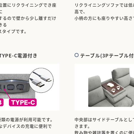
位置にリクライニングでき座
リクライニングソファでは低
に
高で、
するので壁から少し離すだけ
小柄の方にも座りやすい高さ
きる
スタイプです。
/TYPE-C電源付き
テーブル(3Pテーブル付
2種類の電源が利用可能です。
中央部はサイドテーブルとし
なデバイスの充電に便利で
きます。
飲み物や雑誌等を置くのに便