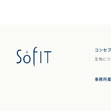
コンセ
生地につ
事務所