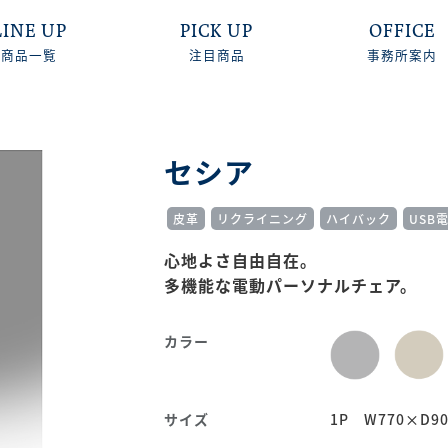
LINE UP
PICK UP
OFFICE
商品一覧
注目商品
事務所案内
セシア
皮革
リクライニング
ハイバック
USB
心地よさ自由自在。
多機能な電動パーソナルチェア。
カラー
サイズ
1P W770×D90