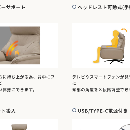
バーサポート
ヘッドレスト可動式(手
方に持ち上がる為、背中にフ
テレビやスマートフォンが見
て
に
い体勢にできます。
頭部の角度を８段階調整でき
ート搬入
USB/TYPE-C電源付き