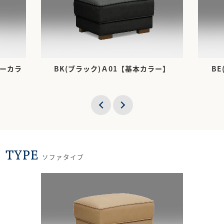
ダーカラ
BK(ブラック)Ａ01【基本カラー】
B
TYPE
ソファタイプ